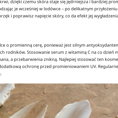
 krwi, dzięki czemu skóra staje się jędrniejsza i bardziej 
adzając je wcześniej w lodówce – po delikatnym przyłożeniu
zęk i poprawisz napięcie skóry, co da efekt jej wygładzenia
alce o promienną cerę, ponieważ jest silnym antyoksydante
ch rodników. Stosowanie serum z witaminą C na co dzień mo
ównana, a przebarwienia znikną. Najlepiej stosować ten kos
je dodatkową ochronę przed promieniowaniem UV. Regularn
.