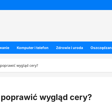
owanie
Komputer i telefon
Zdrowie i uroda
Oszczędzani
 poprawić wygląd cery?
 poprawić wygląd cery?