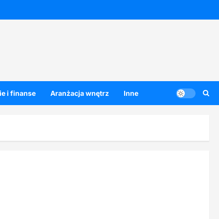
e i finanse
Aranżacja wnętrz
Inne