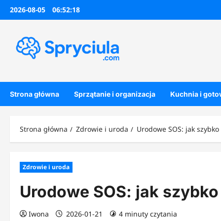
Przejdź
2026-08-05
06:52:19
do
treści
Strona główna
Sprzątanie i organizacja
Kuchnia i got
Strona główna
Zdrowie i uroda
Urodowe SOS: jak szybko
Zdrowie i uroda
Urodowe SOS: jak szybko
Iwona
2026-01-21
4 minuty czytania