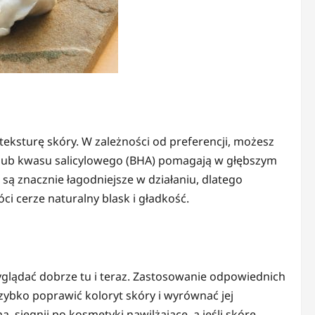
 teksturę skóry. W zależności od preferencji, możesz
 lub kwasu salicylowego (BHA) pomagają w głębszym
są znacznie łagodniejsze w działaniu, dlatego
i cerze naturalny blask i gładkość.
yglądać dobrze tu i teraz. Zastosowanie odpowiednich
zybko poprawić koloryt skóry i wyrównać jej
, sięgnij po kosmetyki nawilżające, a jeśli skórę