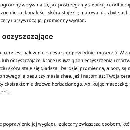
ogromny wpływ na to, jak postrzegamy siebie i jak odbierają
tyczne niedoskonałości, skóra staje się matowa lub zbyt suc
ery i przywrócą jej promienny wygląd.
b oczyszczające
ery jest nałożenie na twarz odpowiedniej maseczki. W zal
, lub oczyszczające, które usuwają zanieczyszczenia i mar
u skóra staje się gładsza i bardziej promienna, a pory są m
onowego, aloesu czy masła shea. Jeśli natomiast Twoja cera
y ekstraktem z drzewa herbacianego. Aplikując maseczkę, p
 dniu.
 poprawienie jej wyglądu, zalecany zwłaszcza osobom, któ