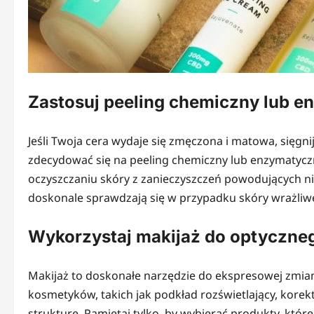
Zastosuj peeling chemiczny lub 
Jeśli Twoja cera wydaje się zmęczona i matowa, sięgni
zdecydować się na peeling chemiczny lub enzymatyc
oczyszczaniu skóry z zanieczyszczeń powodujących nie
doskonale sprawdzają się w przypadku skóry wrażliwe
Wykorzystaj makijaż do optyczne
Makijaż to doskonałe narzędzie do ekspresowej zmian
kosmetyków, takich jak podkład rozświetlający, kore
strukturę. Pamiętaj tylko, by wybierać produkty, któr