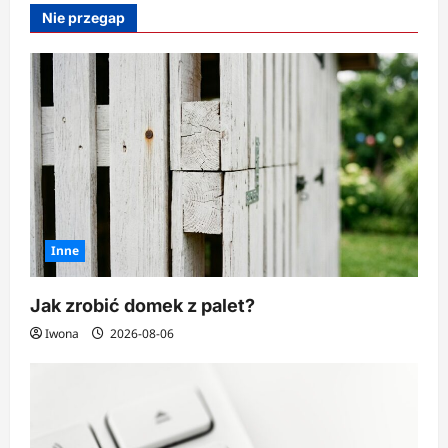
jak
Nie przegap
szybko
poprawić
wygląd
cery?
Inne
Jak zrobić domek z palet?
Iwona
2026-08-06