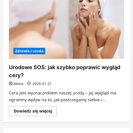
Zdrowie i uroda
Urodowe SOS: jak szybko poprawić wygląd
cery?
Iwona
2026-01-21
Cera jest wyznacznikiem naszej urody – jej wygląd ma
ogromny wpływ na to, jak postrzegamy siebie i...
Dowiedz
Dowiedz się więcej
się
więcej
o
Urodowe
SOS: