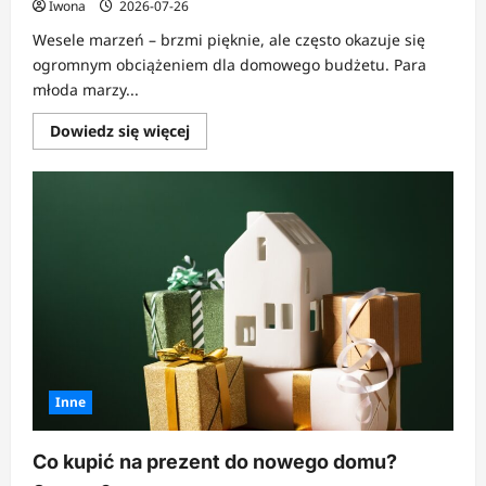
Iwona
2026-07-26
Wesele marzeń – brzmi pięknie, ale często okazuje się
ogromnym obciążeniem dla domowego budżetu. Para
młoda marzy...
Dowiedz
Dowiedz się więcej
się
więcej
o
Jak
zorganizować
wesele
marzeń
i
nie
pójść
z
torbami?
Inne
Co kupić na prezent do nowego domu?