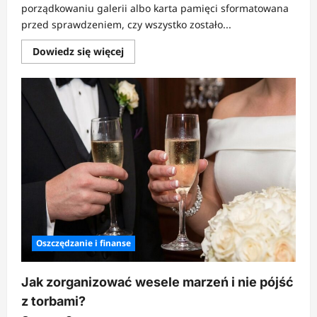
porządkowaniu galerii albo karta pamięci sformatowana
przed sprawdzeniem, czy wszystko zostało...
Dowiedz
Dowiedz się więcej
się
więcej
o
Czy
da
się
odzyskać
przypadkowo
skasowane
zdjęcia?
Oszczędzanie i finanse
Jak zorganizować wesele marzeń i nie pójść
z torbami?