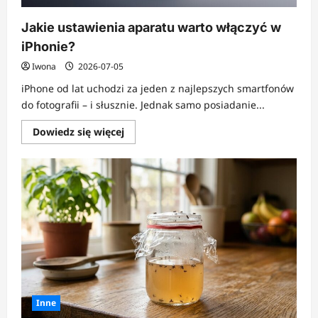
Jakie ustawienia aparatu warto włączyć w
iPhonie?
Iwona
2026-07-05
iPhone od lat uchodzi za jeden z najlepszych smartfonów
do fotografii – i słusznie. Jednak samo posiadanie...
Dowiedz
Dowiedz się więcej
się
więcej
o
Jakie
ustawienia
aparatu
warto
włączyć
w
iPhonie?
Inne