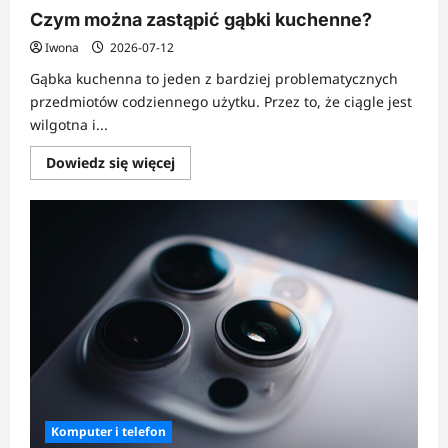
Czym można zastąpić gąbki kuchenne?
Iwona
2026-07-12
Gąbka kuchenna to jeden z bardziej problematycznych
przedmiotów codziennego użytku. Przez to, że ciągle jest
wilgotna i...
Dowiedz
Dowiedz się więcej
się
więcej
o
Czym
można
zastąpić
gąbki
kuchenne?
Komputer i telefon