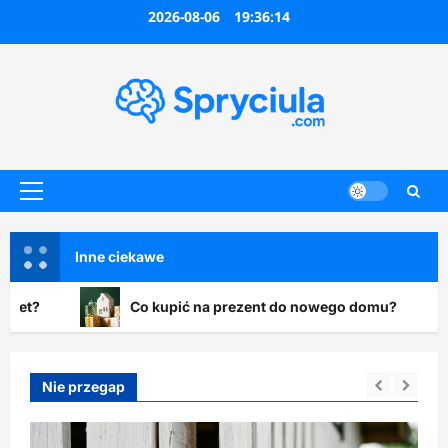
Przejdź
2026-08-06
19:36:16
do
treści
Menu
główne
Inne ciekawe
Co kupić na prezent do nowego domu?
P
Nie przegap