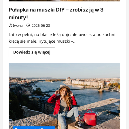
Pułapka na muszki DIY – zrobisz ją w 3
minuty!
Iwona
2026-06-28
Lato w pełni, na blacie leżą dojrzałe owoce, a po kuchni
kręcą się małe, irytujące muszki –...
Dowiedz
Dowiedz się więcej
się
więcej
o
Pułapka
na
muszki
DIY
–
zrobisz
ją
w
3
minuty!