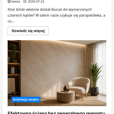
Iwona
2026-07-22
Ktoś bliski właśnie dostał klucze do wymarzonych
czterech kątów? W takim razie szykuje się parapetówka, a
co...
Dowiedz
Dowiedz się więcej
się
więcej
o
Co
kupić
na
prezent
do
nowego
domu?
Aranżacja wnętrz
Efektowna ściana bez generalnego remontu