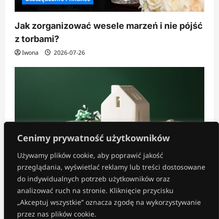
Jak zorganizować wesele marzeń i nie pójść
z torbami?
Iwona
2026-07-26
Cenimy prywatność użytkowników
Używamy plików cookie, aby poprawić jakość
przeglądania, wyświetlać reklamy lub treści dostosowane
Inne
do indywidualnych potrzeb użytkowników oraz
analizować ruch na stronie. Kliknięcie przycisku
Co kupić na prezent do nowego domu?
„Akceptuj wszystkie” oznacza zgodę na wykorzystywanie
Iwona
2026-07-22
przez nas plików cookie.