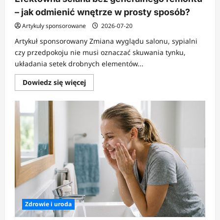
– jak odmienić wnętrze w prosty sposób?
Artykuly sponsorowane
2026-07-20
Artykuł sponsorowany Zmiana wyglądu salonu, sypialni
czy przedpokoju nie musi oznaczać skuwania tynku,
układania setek drobnych elementów...
Dowiedz
Dowiedz się więcej
się
więcej
o
Efektowna
ściana
bez
generalnego
remontu
–
jak
odmienić
wnętrze
w
prosty
sposób?
Zdrowie i uroda