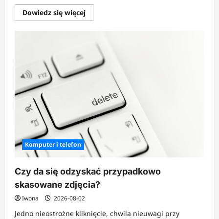
Dowiedz
Dowiedz się więcej
się
więcej
o
Jak
zrobić
domek
z
palet?
Komputer i telefon
Czy da się odzyskać przypadkowo
skasowane zdjęcia?
Iwona
2026-08-02
Jedno nieostrożne kliknięcie, chwila nieuwagi przy