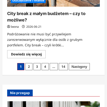
Oszczędzanie i finanse
City break z małym budżetem – czy to
możliwe?
Iwona
2026-06-21
Podróżowanie nie musi być przywilejem
zarezerwowanym wyłącznie dla osób z grubym
portfelem. City break – czyli krótki...
Dowiedz
Dowiedz się więcej
się
więcej
o
Stronicowanie
1
2
3
4
…
14
Następny
City
break
wpisów
z
małym
budżetem
–
czy
to
Nie przegap
możliwe?