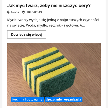
Jak myć twarz, żeby nie niszczyć cery?
Iwona
2026-07-19
Mycie twarzy wydaje się jedną z najprostszych czynności
na świecie. Woda, mydło, ręcznik – i gotowe. A...
Dowiedz
Dowiedz się więcej
się
więcej
o
Jak
myć
twarz,
żeby
nie
niszczyć
cery?
Kuchnia i gotowanie
Sprzątanie i organizacja