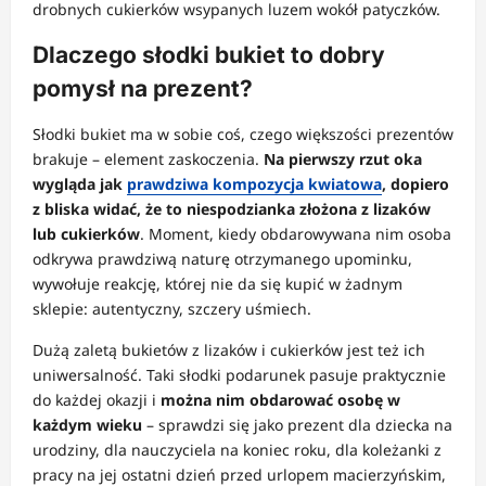
drobnych cukierków wsypanych luzem wokół patyczków.
Dlaczego słodki bukiet to dobry
pomysł na prezent?
Słodki bukiet ma w sobie coś, czego większości prezentów
brakuje – element zaskoczenia.
Na pierwszy rzut oka
wygląda jak
prawdziwa kompozycja kwiatowa
, dopiero
z bliska widać, że to niespodzianka złożona z lizaków
lub cukierków
. Moment, kiedy obdarowywana nim osoba
odkrywa prawdziwą naturę otrzymanego upominku,
wywołuje reakcję, której nie da się kupić w żadnym
sklepie: autentyczny, szczery uśmiech.
Dużą zaletą bukietów z lizaków i cukierków jest też ich
uniwersalność. Taki słodki podarunek pasuje praktycznie
do każdej okazji i
można nim obdarować osobę w
każdym wieku
– sprawdzi się jako prezent dla dziecka na
urodziny, dla nauczyciela na koniec roku, dla koleżanki z
pracy na jej ostatni dzień przed urlopem macierzyńskim,