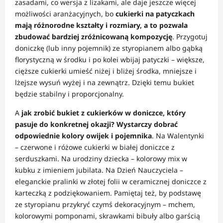
zasadami, co wersja z lizakami, ale daje jeszcze więcej
możliwości aranżacyjnych, bo
cukierki na patyczkach
mają różnorodne kształty i rozmiary, a to pozwala
zbudować bardziej zróżnicowaną kompozycję
. Przygotuj
doniczkę (lub inny pojemnik) ze styropianem albo gąbką
florystyczną w środku i po kolei wbijaj patyczki – większe,
cięższe cukierki umieść niżej i bliżej środka, mniejsze i
lżejsze wysuń wyżej i na zewnątrz. Dzięki temu bukiet
będzie stabilny i proporcjonalny.
A
jak zrobić bukiet z cukierków w doniczce, który
pasuje do konkretnej okazji? Wystarczy dobrać
odpowiednie kolory owijek i pojemnika
. Na Walentynki
– czerwone i różowe cukierki w białej doniczce z
serduszkami. Na urodziny dziecka – kolorowy mix w
kubku z imieniem jubilata. Na Dzień Nauczyciela –
eleganckie pralinki w złotej folii w ceramicznej doniczce z
karteczką z podziękowaniem. Pamiętaj też, by podstawę
ze styropianu przykryć czymś dekoracyjnym – mchem,
kolorowymi pomponami, skrawkami bibuły albo garścią