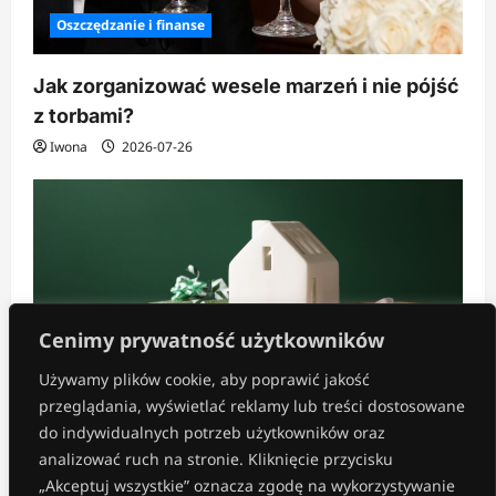
Oszczędzanie i finanse
Jak zorganizować wesele marzeń i nie pójść
z torbami?
Iwona
2026-07-26
Cenimy prywatność użytkowników
Używamy plików cookie, aby poprawić jakość
przeglądania, wyświetlać reklamy lub treści dostosowane
Inne
do indywidualnych potrzeb użytkowników oraz
analizować ruch na stronie. Kliknięcie przycisku
Co kupić na prezent do nowego domu?
„Akceptuj wszystkie” oznacza zgodę na wykorzystywanie