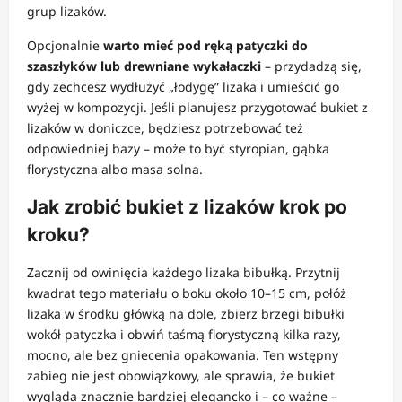
grup lizaków.
Opcjonalnie
warto mieć pod ręką patyczki do
szaszłyków lub drewniane wykałaczki
– przydadzą się,
gdy zechcesz wydłużyć „łodygę” lizaka i umieścić go
wyżej w kompozycji. Jeśli planujesz przygotować bukiet z
lizaków w doniczce, będziesz potrzebować też
odpowiedniej bazy – może to być styropian, gąbka
florystyczna albo masa solna.
Jak zrobić bukiet z lizaków krok po
kroku?
Zacznij od owinięcia każdego lizaka bibułką. Przytnij
kwadrat tego materiału o boku około 10–15 cm, połóż
lizaka w środku główką na dole, zbierz brzegi bibułki
wokół patyczka i obwiń taśmą florystyczną kilka razy,
mocno, ale bez gniecenia opakowania. Ten wstępny
zabieg nie jest obowiązkowy, ale sprawia, że bukiet
wygląda znacznie bardziej elegancko i – co ważne –