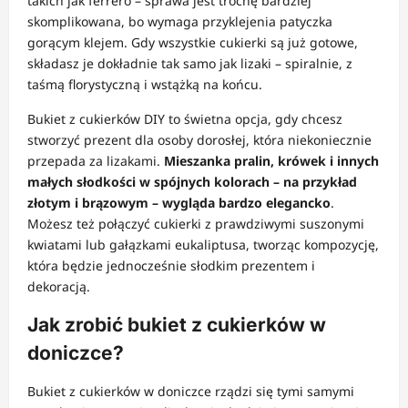
takich jak ferrero – sprawa jest trochę bardziej
skomplikowana, bo wymaga przyklejenia patyczka
gorącym klejem. Gdy wszystkie cukierki są już gotowe,
składasz je dokładnie tak samo jak lizaki – spiralnie, z
taśmą florystyczną i wstążką na końcu.
Bukiet z cukierków DIY to świetna opcja, gdy chcesz
stworzyć prezent dla osoby dorosłej, która niekoniecznie
przepada za lizakami.
Mieszanka pralin, krówek i innych
małych słodkości w spójnych kolorach – na przykład
złotym i brązowym – wygląda bardzo elegancko
.
Możesz też połączyć cukierki z prawdziwymi suszonymi
kwiatami lub gałązkami eukaliptusa, tworząc kompozycję,
która będzie jednocześnie słodkim prezentem i
dekoracją.
Jak zrobić bukiet z cukierków w
doniczce?
Bukiet z cukierków w doniczce rządzi się tymi samymi