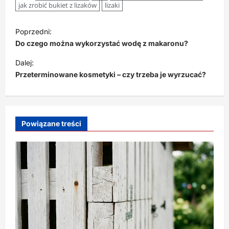
jak zrobić bukiet z lizaków
lizaki
Z
Poprzedni:
o
Do czego można wykorzystać wodę z makaronu?
b
Dalej:
a
Przeterminowane kosmetyki – czy trzeba je wyrzucać?
c
z
w
Powiązane treści
p
i
s
y