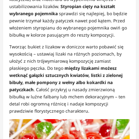
ustabilizowania lizaków.
Styropian cięty na kształt
wybranego pojemnika
sprawdzi się najlepiej, bo będzie
pewnie trzymał każdy patyczek nawet pod kątem. Przed
włożeniem styropianu do wybranego pojemnika owiń go
bibułką w kolorze pasującym do reszty kompozycji.
Tworząc bukiet z lizakow w doniczce warto pobawić się
wysokością – ustawiaj lizaki na różnych poziomach, by
ułożyć z nich trójwymiarową kompozycję zamiast
płaskiego pęczka. Do tego
między lizakami możesz
wetknąć gałązki sztucznych kwiatów, listki z zielonej
bibuły, małe pompony z wełny albo kokardki na
patyczkach
. Całość przykryj u nasady zmierzwioną
bibułką w luźne falbany lub mchem dekoracyjnym – ten
detal robi ogromną różnicę i nadaje kompozycji
prawdziwie florystycznego charakteru.