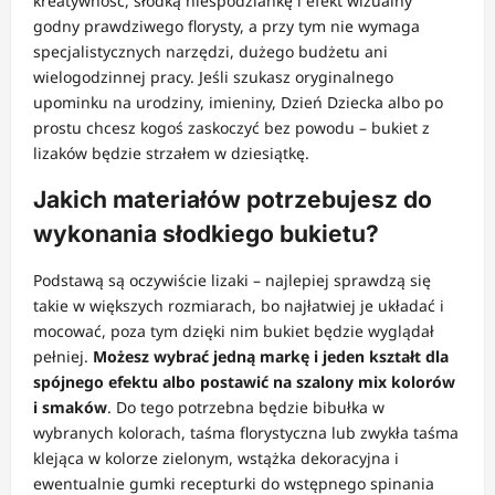
kreatywność, słodką niespodziankę i efekt wizualny
godny prawdziwego florysty, a przy tym nie wymaga
specjalistycznych narzędzi, dużego budżetu ani
wielogodzinnej pracy. Jeśli szukasz oryginalnego
upominku na urodziny, imieniny, Dzień Dziecka albo po
prostu chcesz kogoś zaskoczyć bez powodu – bukiet z
lizaków będzie strzałem w dziesiątkę.
Jakich materiałów potrzebujesz do
wykonania słodkiego bukietu?
Podstawą są oczywiście lizaki – najlepiej sprawdzą się
takie w większych rozmiarach, bo najłatwiej je układać i
mocować, poza tym dzięki nim bukiet będzie wyglądał
pełniej.
Możesz wybrać jedną markę i jeden kształt dla
spójnego efektu albo postawić na szalony mix kolorów
i smaków
. Do tego potrzebna będzie bibułka w
wybranych kolorach, taśma florystyczna lub zwykła taśma
klejąca w kolorze zielonym, wstążka dekoracyjna i
ewentualnie gumki recepturki do wstępnego spinania