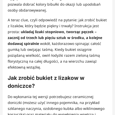
pozwala dobrać kolory bibułki do okazji lub upodobań
osoby obdarowywanej.
A teraz clue, czyli odpowiedź na pytanie: jak zrobić bukiet
z lizaków, który będzie piękny i trwały? Instrukcja jest
prosta:
układaj lizaki stopniowo, tworząc pęczek –
zacznij od trzech lub pięciu sztuk w środku, a kolejne
dodawaj spiralnie
wokół, każdorazowo spinając całość
gumką lub owijając taśmą. Kiedy bukiet osiągnie
pożądaną wielkość, owiń łodyżki razem zieloną taśmą
florystyczną na całej długości, a na wierzchu zawiąż
efektowną wstążkę.
Jak zrobić bukiet z lizakow w
doniczce?
Do wykonania tej wersji potrzebujesz ceramicznej
doniczki (możesz użyć innego pojemnika, na przykład
szklanego naczynia, ozdobnego kubka albo wiklinowego
koszyczka) oraz materiału do wypełnienia wnętrza i