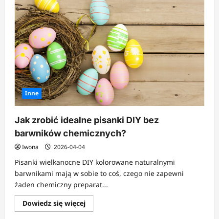
pomysły
na
breloki
DIY
Inne
Jak zrobić idealne pisanki DIY bez
barwników chemicznych?
Iwona
2026-04-04
Pisanki wielkanocne DIY kolorowane naturalnymi
barwnikami mają w sobie to coś, czego nie zapewni
żaden chemiczny preparat...
Dowiedz
Dowiedz się więcej
się
więcej