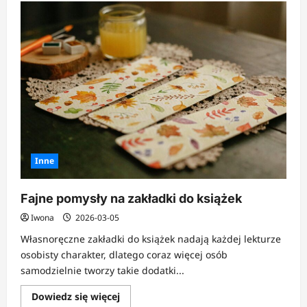
o
Jak
zrobić
łapacz
snów?
Inne
Fajne pomysły na zakładki do książek
Iwona
2026-03-05
Własnoręczne zakładki do książek nadają każdej lekturze
osobisty charakter, dlatego coraz więcej osób
samodzielnie tworzy takie dodatki...
Dowiedz
Dowiedz się więcej
się