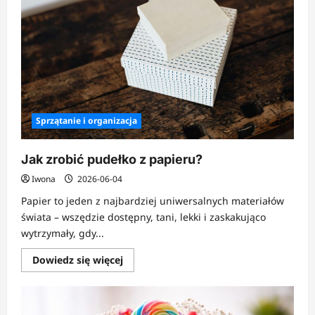
Sprzątanie i organizacja
Jak zrobić pudełko z papieru?
Iwona
2026-06-04
Papier to jeden z najbardziej uniwersalnych materiałów
świata – wszędzie dostępny, tani, lekki i zaskakująco
wytrzymały, gdy...
Dowiedz
Dowiedz się więcej
się
więcej
o
Jak
zrobić