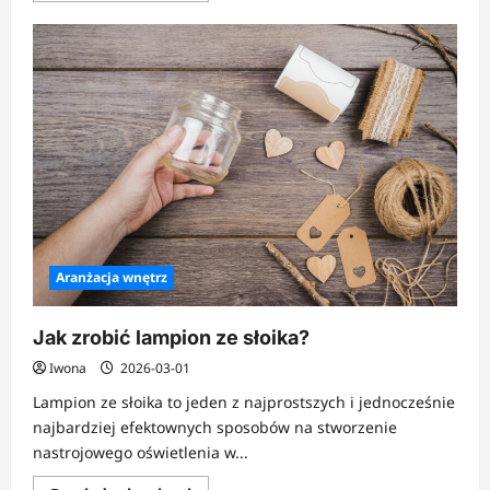
więcej
o
Fajne
pomysły
na
zakładki
do
książek
Aranżacja wnętrz
Jak zrobić lampion ze słoika?
Iwona
2026-03-01
Lampion ze słoika to jeden z najprostszych i jednocześnie
najbardziej efektownych sposobów na stworzenie
nastrojowego oświetlenia w...