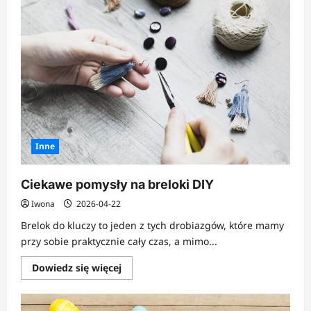
zrobić
bukiet
z
lizaków?
Inne
Ciekawe pomysły na breloki DIY
Iwona
2026-04-22
Brelok do kluczy to jeden z tych drobiazgów, które mamy
przy sobie praktycznie cały czas, a mimo...
Dowiedz
Dowiedz się więcej
się
więcej
o
Ciekawe