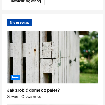
Dowiedz
Dowiedz się więcej
się
więcej
o
Jak
zrobić
lampion
Nie przegap
ze
słoika?
Inne
Jak zrobić domek z palet?
Iwona
2026-08-06