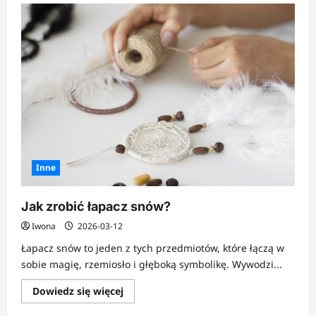
o
Jak
zrobić
idealne
pisanki
DIY
bez
barwników
chemicznych?
Inne
Jak zrobić łapacz snów?
Iwona
2026-03-12
Łapacz snów to jeden z tych przedmiotów, które łączą w
sobie magię, rzemiosło i głęboką symbolikę. Wywodzi...
Dowiedz
Dowiedz się więcej
się
więcej