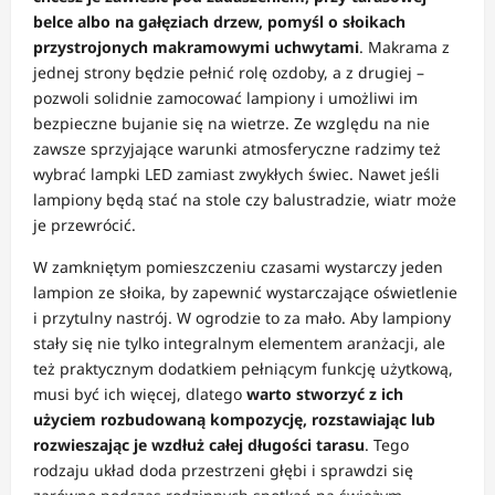
belce albo na gałęziach drzew, pomyśl o słoikach
przystrojonych makramowymi uchwytami
. Makrama z
jednej strony będzie pełnić rolę ozdoby, a z drugiej –
pozwoli solidnie zamocować lampiony i umożliwi im
bezpieczne bujanie się na wietrze. Ze względu na nie
zawsze sprzyjające warunki atmosferyczne radzimy też
wybrać lampki LED zamiast zwykłych świec. Nawet jeśli
lampiony będą stać na stole czy balustradzie, wiatr może
je przewrócić.
W zamkniętym pomieszczeniu czasami wystarczy jeden
lampion ze słoika, by zapewnić wystarczające oświetlenie
i przytulny nastrój. W ogrodzie to za mało. Aby lampiony
stały się nie tylko integralnym elementem aranżacji, ale
też praktycznym dodatkiem pełniącym funkcję użytkową,
musi być ich więcej, dlatego
warto stworzyć z ich
użyciem rozbudowaną kompozycję, rozstawiając lub
rozwieszając je wzdłuż całej długości tarasu
. Tego
rodzaju układ doda przestrzeni głębi i sprawdzi się