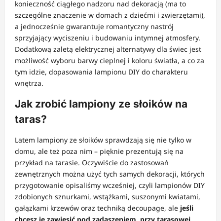
konieczność ciągłego nadzoru nad dekoracją (ma to
szczególne znaczenie w domach z dziećmi i zwierzętami),
a jednocześnie gwarantuje romantyczny nastrój
sprzyjający wyciszeniu i budowaniu intymnej atmosfery.
Dodatkową zaletą elektrycznej alternatywy dla świec jest
możliwość wyboru barwy cieplnej i koloru światła, a co za
tym idzie, dopasowania lampionu DIY do charakteru
wnętrza.
Jak zrobić lampiony ze słoików na
taras?
Latem lampiony ze słoików sprawdzają się nie tylko w
domu, ale też poza nim – pięknie prezentują się na
przykład na tarasie. Oczywiście do zastosowań
zewnętrznych można użyć tych samych dekoracji, których
przygotowanie opisaliśmy wcześniej, czyli lampionów DIY
zdobionych sznurkami, wstążkami, suszonymi kwiatami,
gałązkami krzewów oraz techniką decoupage, ale
jeśli
chcesz je zawiesić pod zadaszeniem, przy tarasowej