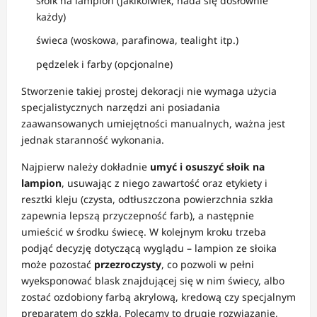
słoik na lampion (jakikolwiek, nada się dosłownie
każdy)
świeca (woskowa, parafinowa, tealight itp.)
pędzelek i farby (opcjonalne)
Stworzenie takiej prostej dekoracji nie wymaga użycia
specjalistycznych narzędzi ani posiadania
zaawansowanych umiejętności manualnych, ważna jest
jednak staranność wykonania.
Najpierw należy dokładnie
umyć i osuszyć słoik na
lampion
, usuwając z niego zawartość oraz etykiety i
resztki kleju (czysta, odtłuszczona powierzchnia szkła
zapewnia lepszą przyczepność farb), a następnie
umieścić w środku świecę. W kolejnym kroku trzeba
podjąć decyzję dotyczącą wyglądu – lampion ze słoika
może pozostać
przezroczysty
, co pozwoli w pełni
wyeksponować blask znajdującej się w nim świecy, albo
zostać ozdobiony farbą akrylową, kredową czy specjalnym
preparatem do szkła. Polecamy to drugie rozwiązanie,