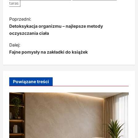
taras
Z
Poprzedni:
o
Detoksykacja organizmu – najlepsze metody
b
oczyszczania ciała
a
Dalej:
Fajne pomysły na zakładki do książek
c
z
w
p
Powiązane treści
i
s
y