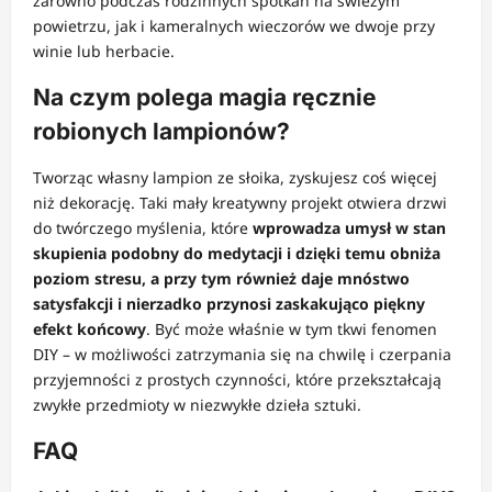
zarówno podczas rodzinnych spotkań na świeżym
powietrzu, jak i kameralnych wieczorów we dwoje przy
winie lub herbacie.
Na czym polega magia ręcznie
robionych lampionów?
Tworząc własny lampion ze słoika, zyskujesz coś więcej
niż dekorację. Taki mały kreatywny projekt otwiera drzwi
do twórczego myślenia, które
wprowadza umysł w stan
skupienia podobny do medytacji i dzięki temu obniża
poziom stresu, a przy tym również daje mnóstwo
satysfakcji i nierzadko przynosi zaskakująco piękny
efekt końcowy
. Być może właśnie w tym tkwi fenomen
DIY – w możliwości zatrzymania się na chwilę i czerpania
przyjemności z prostych czynności, które przekształcają
zwykłe przedmioty w niezwykłe dzieła sztuki.
FAQ