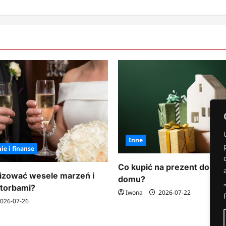
Inne
ie i finanse
Co kupić na prezent do n
izować wesele marzeń i
domu?
 torbami?
Iwona
2026-07-22
026-07-26