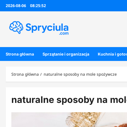
Przejdź
2026-08-06
08:25:53
do
treści
Strona główna
Sprzątanie i organizacja
Kuchnia i got
Strona główna
naturalne sposoby na mole spożywcze
naturalne sposoby na mo