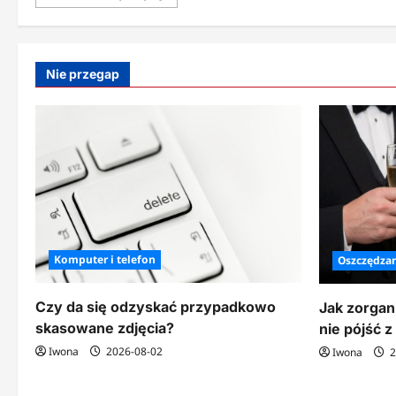
się
więcej
o
Sprytna
ochrona
żywności
Nie przegap
przed
molami
spożywczymi
Komputer i telefon
Oszczędzan
Czy da się odzyskać przypadkowo
Jak zorgan
skasowane zdjęcia?
nie pójść z
Iwona
2026-08-02
Iwona
2