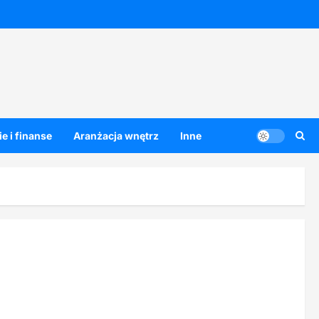
e i finanse
Aranżacja wnętrz
Inne