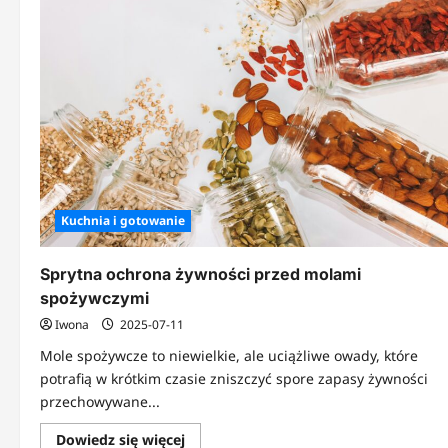
Kuchnia i gotowanie
Sprytna ochrona żywności przed molami
spożywczymi
Iwona
2025-07-11
Mole spożywcze to niewielkie, ale uciążliwe owady, które
potrafią w krótkim czasie zniszczyć spore zapasy żywności
przechowywane...
Dowiedz
Dowiedz się więcej