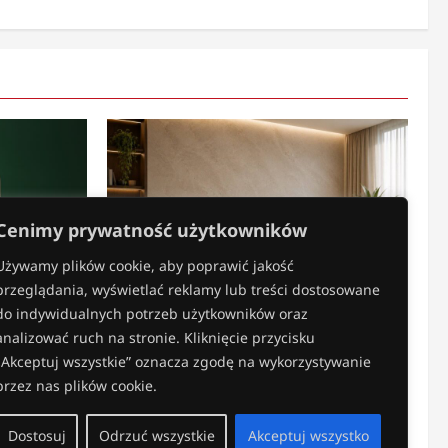
Cenimy prywatność użytkowników
Używamy plików cookie, aby poprawić jakość
przeglądania, wyświetlać reklamy lub treści dostosowane
Aranżacja wnętrz
do indywidualnych potrzeb użytkowników oraz
owego
analizować ruch na stronie. Kliknięcie przycisku
Efektowna ściana bez generalnego
„Akceptuj wszystkie” oznacza zgodę na wykorzystywanie
remontu – jak odmienić wnętrze w
przez nas plików cookie.
prosty sposób?
Artykuly sponsorowane
2026-07-20
Dostosuj
Odrzuć wszystkie
Akceptuj wszystko