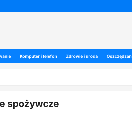
owanie
Komputer i telefon
Zdrowie i uroda
Oszczędzani
le spożywcze