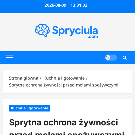
Przejdź
2026-08-09
13:31:33
do
treści
Menu
główne
Strona główna
Kuchnia i gotowanie
Sprytna ochrona żywności przed molami spożywczymi
Kuchnia i gotowanie
Sprytna ochrona żywności