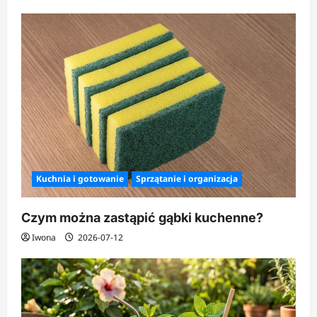
p
i
s
y
Kuchnia i gotowanie
Sprzątanie i organizacja
Czym można zastąpić gąbki kuchenne?
Iwona
2026-07-12