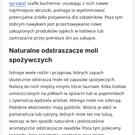
sprzątać
szafki kuchenne, usuwając z nich nawet
najmniejsze okruszki, pomaga to wyeliminować
potencjalne źródła pożywienia dla szkodników. Poza tym
dobrym nawykiem jest przechowywanie nowo
zakupionych produktów sypkich w lodówce lub
zamrażarce przez pierwsze dni po zakupie.
Naturalne odstraszacze moli
spożywczych
Istnieje wiele roślin i przypraw, których zapach
skutecznie odstrasza mole od zapasów spożywczych.
Należą do nich między innymi liście laurowe. Kilka listków
umieszczonych na półkach w spiżarni lub w pojemnikach
z żywnością wydziela aromat, którego mole nie tolerują.
Podobne właściwości mają goździki. Można je wbić w
pomarańcze lub cytryny, których mole też nie lubią,
tworząc w ten sposób naturalne i jednocześnie
aromatyczne odstraszacze owadów. Poza tym polecamy
lawendę, korę cynamonu, rozmaryn oraz miętę