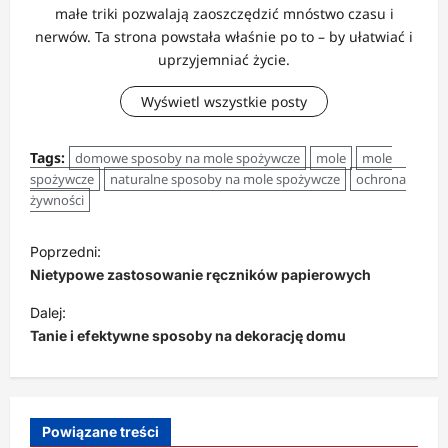
małe triki pozwalają zaoszczędzić mnóstwo czasu i
nerwów. Ta strona powstała właśnie po to – by ułatwiać i
uprzyjemniać życie.
Wyświetl wszystkie posty
Tags:
domowe sposoby na mole spożywcze
mole
mole
spożywcze
naturalne sposoby na mole spożywcze
ochrona
żywności
Z
Poprzedni:
o
Nietypowe zastosowanie ręczników papierowych
b
Dalej:
a
Tanie i efektywne sposoby na dekorację domu
c
z
w
Powiązane treści