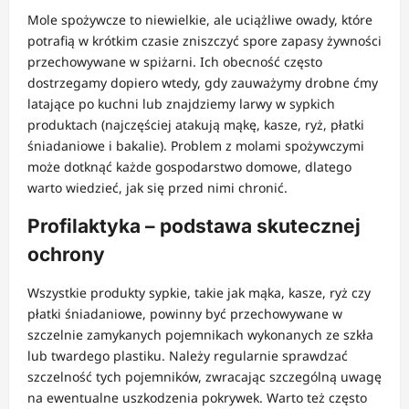
Mole spożywcze to niewielkie, ale uciążliwe owady, które
potrafią w krótkim czasie zniszczyć spore zapasy żywności
przechowywane w spiżarni. Ich obecność często
dostrzegamy dopiero wtedy, gdy zauważymy drobne ćmy
latające po kuchni lub znajdziemy larwy w sypkich
produktach (najczęściej atakują mąkę, kasze, ryż, płatki
śniadaniowe i bakalie). Problem z molami spożywczymi
może dotknąć każde gospodarstwo domowe, dlatego
warto wiedzieć, jak się przed nimi chronić.
Profilaktyka – podstawa skutecznej
ochrony
Wszystkie produkty sypkie, takie jak mąka, kasze, ryż czy
płatki śniadaniowe, powinny być przechowywane w
szczelnie zamykanych pojemnikach wykonanych ze szkła
lub twardego plastiku. Należy regularnie sprawdzać
szczelność tych pojemników, zwracając szczególną uwagę
na ewentualne uszkodzenia pokrywek. Warto też często