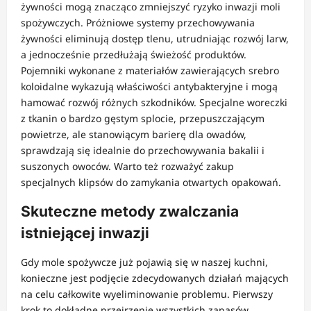
żywności mogą znacząco zmniejszyć ryzyko inwazji moli
spożywczych. Próżniowe systemy przechowywania
żywności eliminują dostęp tlenu, utrudniając rozwój larw,
a jednocześnie przedłużają świeżość produktów.
Pojemniki wykonane z materiałów zawierających srebro
koloidalne wykazują właściwości antybakteryjne i mogą
hamować rozwój różnych szkodników. Specjalne woreczki
z tkanin o bardzo gęstym splocie, przepuszczającym
powietrze, ale stanowiącym barierę dla owadów,
sprawdzają się idealnie do przechowywania bakalii i
suszonych owoców. Warto też rozważyć zakup
specjalnych klipsów do zamykania otwartych opakowań.
Skuteczne metody zwalczania
istniejącej inwazji
Gdy mole spożywcze już pojawią się w naszej kuchni,
konieczne jest podjęcie zdecydowanych działań mających
na celu całkowite wyeliminowanie problemu. Pierwszy
krok to dokładne przejrzenie wszystkich zapasów