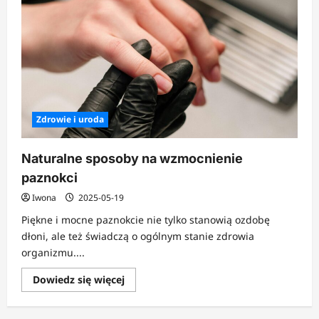
Zdrowie i uroda
Naturalne sposoby na wzmocnienie
paznokci
Iwona
2025-05-19
Piękne i mocne paznokcie nie tylko stanowią ozdobę
dłoni, ale też świadczą o ogólnym stanie zdrowia
organizmu....
Dowiedz
Dowiedz się więcej
się
więcej
o
Naturalne