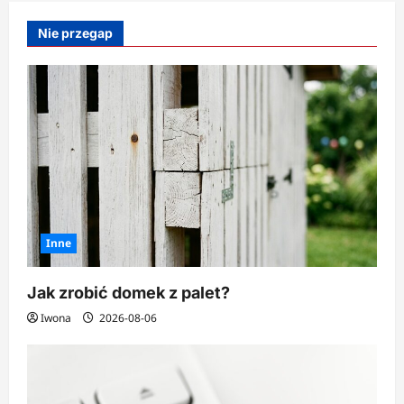
sposoby
na
Nie przegap
wzmocnienie
paznokci
Inne
Jak zrobić domek z palet?
Iwona
2026-08-06