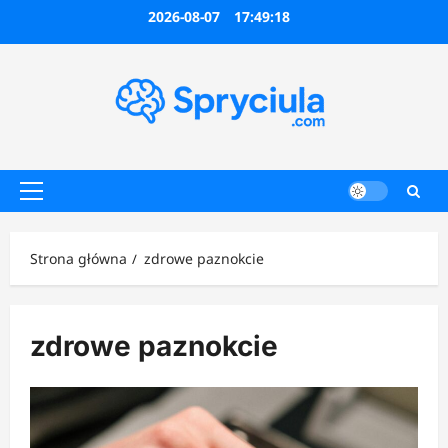
Przejdź
2026-08-07
17:49:18
do
treści
Menu
główne
Strona główna
zdrowe paznokcie
zdrowe paznokcie