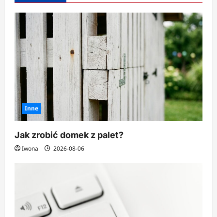
makijaż
Inne
Jak zrobić domek z palet?
Iwona
2026-08-06