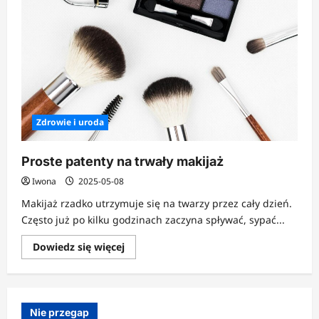
Zdrowie i uroda
Proste patenty na trwały makijaż
Iwona
2025-05-08
Makijaż rzadko utrzymuje się na twarzy przez cały dzień.
Często już po kilku godzinach zaczyna spływać, sypać...
Dowiedz
Dowiedz się więcej
się
więcej
o
Proste
patenty
na
Nie przegap
trwały