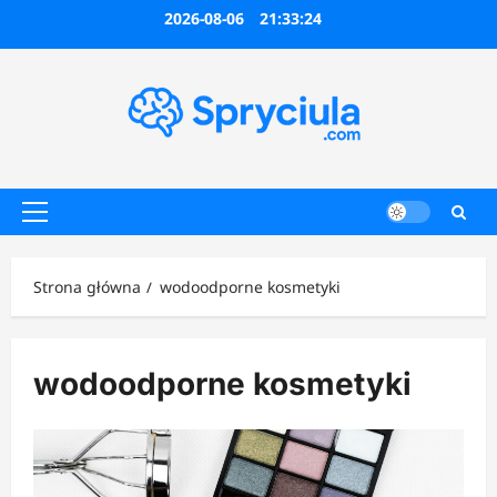
Przejdź
2026-08-06
21:33:24
do
treści
Menu
główne
Strona główna
wodoodporne kosmetyki
wodoodporne kosmetyki