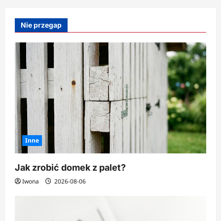
Jak
chronić
pieniądze
Nie przegap
przed
inflacją?
Inne
Jak zrobić domek z palet?
Iwona
2026-08-06