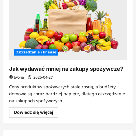
Oszczędzanie i finanse
Jak wydawać mniej na zakupy spożywcze?
Iwona
2025-04-27
Ceny produktów spożywczych stale rosną, a budżety
domowe są coraz bardziej napięte, dlatego oszczędzanie
na zakupach spożywczych...
Dowiedz
Dowiedz się więcej
się
więcej
o
Jak
wydawać