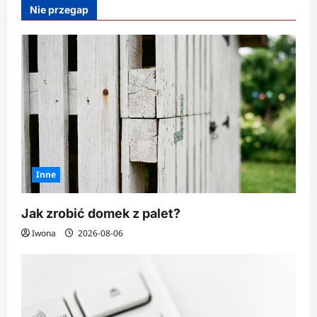
mniej
Nie przegap
na
zakupy
spożywcze?
Inne
Jak zrobić domek z palet?
Iwona
2026-08-06