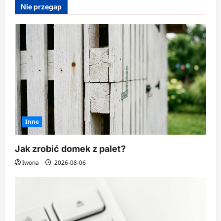
mniej
Nie przegap
na
zakupy
spożywcze?
Inne
Jak zrobić domek z palet?
Iwona
2026-08-06