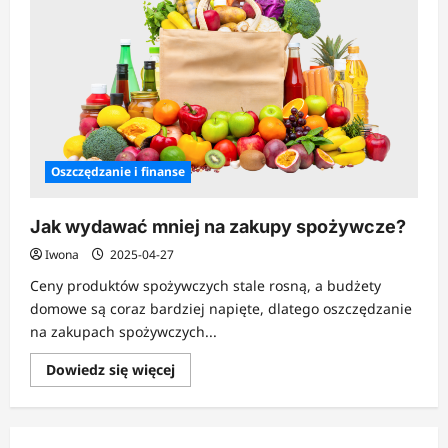
Oszczędzanie i finanse
Jak wydawać mniej na zakupy spożywcze?
Iwona
2025-04-27
Ceny produktów spożywczych stale rosną, a budżety
domowe są coraz bardziej napięte, dlatego oszczędzanie
na zakupach spożywczych...
Dowiedz
Dowiedz się więcej
się
więcej
o
Jak
wydawać