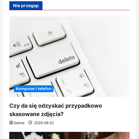
z
Nie przegap
resztkami
jedzenia
–
kreatywne
pomysły
Komputer i telefon
Czy da się odzyskać przypadkowo
skasowane zdjęcia?
Iwona
2026-08-02