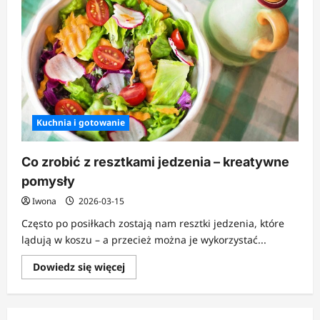
Kuchnia i gotowanie
Co zrobić z resztkami jedzenia – kreatywne
pomysły
Iwona
2026-03-15
Często po posiłkach zostają nam resztki jedzenia, które
lądują w koszu – a przecież można je wykorzystać...
Dowiedz
Dowiedz się więcej
się
więcej
o
Co
zrobić