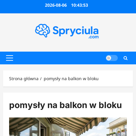
Przejdź
2026-08-06
10:43:53
do
treści
Menu
główne
Strona główna
pomysły na balkon w bloku
pomysły na balkon w bloku