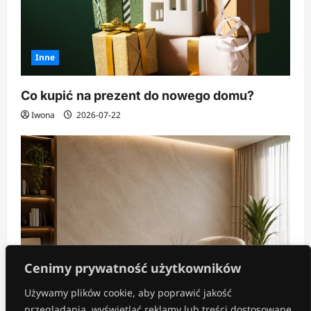
Inne
Co kupić na prezent do nowego domu?
Iwona
2026-07-22
Cenimy prywatność użytkowników
Używamy plików cookie, aby poprawić jakość
Aranżacja wnętrz
przeglądania, wyświetlać reklamy lub treści dostosowane