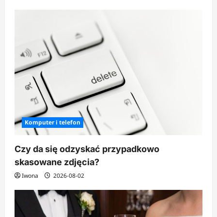
bloku
Komputer i telefon
Czy da się odzyskać przypadkowo
skasowane zdjęcia?
Iwona
2026-08-02