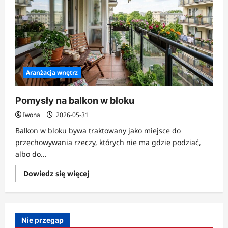
Aranżacja wnętrz
Pomysły na balkon w bloku
Iwona
2026-05-31
Balkon w bloku bywa traktowany jako miejsce do
przechowywania rzeczy, których nie ma gdzie podziać,
albo do...
Dowiedz
Dowiedz się więcej
się
więcej
o
Pomysły
na
balkon
Nie przegap
w