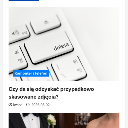
cytrynę?
Komputer i telefon
Czy da się odzyskać przypadkowo
skasowane zdjęcia?
Iwona
2026-08-02