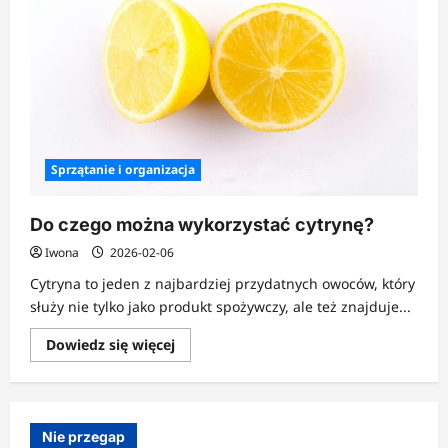
Sprzątanie i organizacja
Do czego można wykorzystać cytrynę?
Iwona
2026-02-06
Cytryna to jeden z najbardziej przydatnych owoców, który
służy nie tylko jako produkt spożywczy, ale też znajduje...
Dowiedz
Dowiedz się więcej
się
więcej
o
Do
czego
można
Nie przegap
wykorzystać