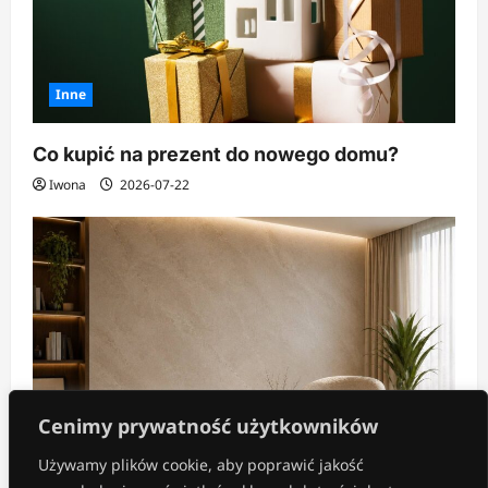
Inne
Co kupić na prezent do nowego domu?
Iwona
2026-07-22
Cenimy prywatność użytkowników
Używamy plików cookie, aby poprawić jakość
Aranżacja wnętrz