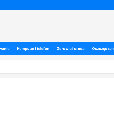
owanie
Komputer i telefon
Zdrowie i uroda
Oszczędzani