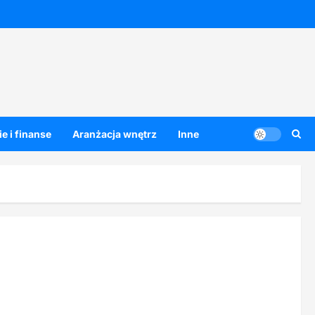
e i finanse
Aranżacja wnętrz
Inne