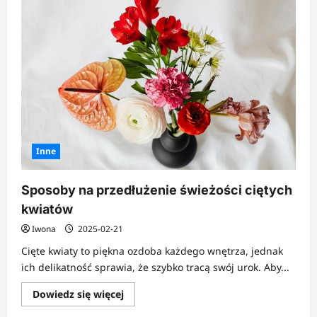
Inne
Sposoby na przedłużenie świeżości ciętych
kwiatów
Iwona
2025-02-21
Cięte kwiaty to piękna ozdoba każdego wnętrza, jednak
ich delikatność sprawia, że szybko tracą swój urok. Aby...
Dowiedz
Dowiedz się więcej
się
więcej