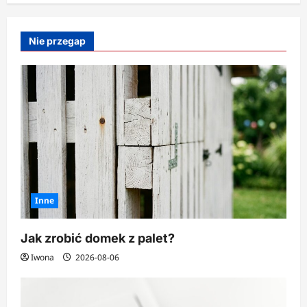
o
Sposoby
na
przedłużenie
Nie przegap
świeżości
ciętych
kwiatów
Inne
Jak zrobić domek z palet?
Iwona
2026-08-06