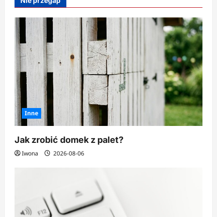
Nie przegap
i
kuchenkę?
Inne
Jak zrobić domek z palet?
Iwona
2026-08-06