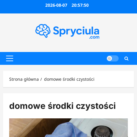
Przejdź
2026-08-07
20:57:50
do
treści
Menu
główne
Strona główna
domowe środki czystości
domowe środki czystości