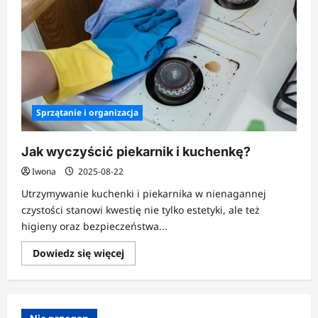
Sprzątanie i organizacja
Jak wyczyścić piekarnik i kuchenkę?
Iwona
2025-08-22
Utrzymywanie kuchenki i piekarnika w nienagannej
czystości stanowi kwestię nie tylko estetyki, ale też
higieny oraz bezpieczeństwa...
Dowiedz
Dowiedz się więcej
się
więcej
o
Jak
wyczyścić
piekarnik