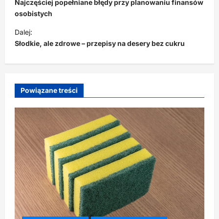
o
Najczęściej popełniane błędy przy planowaniu finansów
b
osobistych
a
Dalej:
Słodkie, ale zdrowe – przepisy na desery bez cukru
c
z
w
p
Powiązane treści
i
s
y