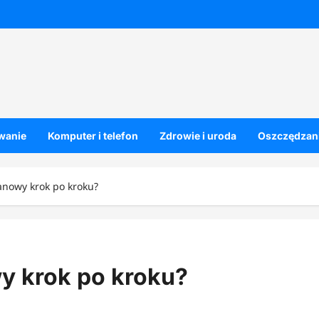
owanie
Komputer i telefon
Zdrowie i uroda
Oszczędzani
anowy krok po kroku?
y krok po kroku?