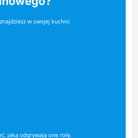
nanowego
?
znajdziesz w swojej kuchni:
ć, jaką odgrywają one rolę.