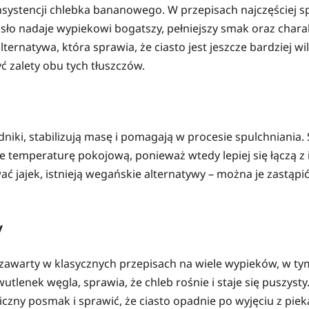
nsystencji chlebka bananowego. W przepisach najczęściej 
ło nadaje wypiekowi bogatszy, pełniejszy smak oraz charak
ernatywa, która sprawia, że ciasto jest jeszcze bardziej wi
ć zalety obu tych tłuszczów.
składniki, stabilizują masę i pomagają w procesie spulchnia
ne temperaturę pokojową, ponieważ wtedy lepiej się łączą z 
 jajek, istnieją wegańskie alternatywy – można je zastąpi
y
 zawarty w klasycznych przepisach na wiele wypieków, w t
tlenek węgla, sprawia, że chleb rośnie i staje się puszysty.
zny posmak i sprawić, że ciasto opadnie po wyjęciu z piek