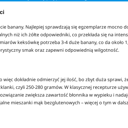
ci
e banany. Najlepiej sprawdzają się egzemplarze mocno do
nych niż ich żółte odpowiedniki, co przekłada się na intens
zmiarów keksówkę potrzeba 3-4 duże banany, co da około 1
terystyczny smak oraz zapewni odpowiednią wilgotność.
ęc dokładnie odmierzyć jej ilość, bo zbyt duża sprawi, że ci
szklanki, czyli 250-280 gramów. W klasycznej recepturze uży
rozwiązanie zwiększa zawartość błonnika w wypieku i nadaj
alne mieszanki mąk bezglutenowych – więcej o tym w dalsze