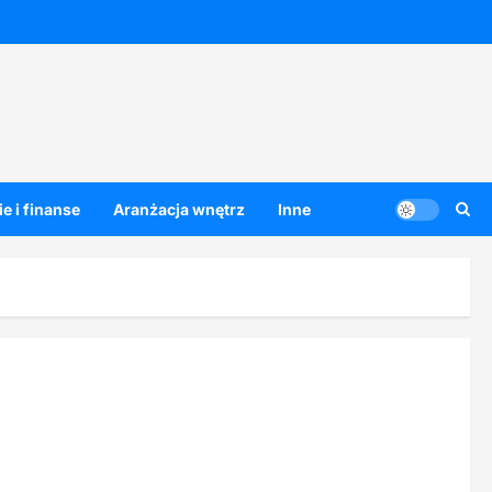
e i finanse
Aranżacja wnętrz
Inne