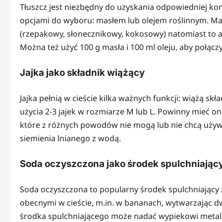
Tłuszcz jest niezbędny do uzyskania odpowiedniej ko
opcjami do wyboru: masłem lub olejem roślinnym. Mas
(rzepakowy, słonecznikowy, kokosowy) natomiast to alt
Można też użyć 100 g masła i 100 ml oleju, aby połączy
Jajka jako składnik wiążący
Jajka pełnią w cieście kilka ważnych funkcji: wiążą 
użycia 2-3 jajek w rozmiarze M lub L. Powinny mieć o
które z różnych powodów nie mogą lub nie chcą używać
siemienia lnianego z wodą.
Soda oczyszczona jako środek spulchniając
Soda oczyszczona to popularny środek spulchniający
obecnymi w cieście, m.in. w bananach, wytwarzając dwu
środka spulchniającego może nadać wypiekowi metalic