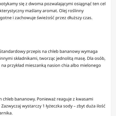
spotykamy się z dwoma pozwalającymi osiągnąć ten cel
terystyczny maślany aromat. Olej roślinny
lgotne i zachowuje świeżość przez dłuższy czas.
nia. Standardowy przepis na chleb bananowy wymaga
innymi składnikami, tworząc jednolitą masę. Dla osób,
ć na przykład mieszanką nasion chia albo mielonego
ym chleb bananowy. Ponieważ reaguje z kwasami
 Zazwyczaj wystarczy 1 łyżeczka sody – zbyt duża ilość
arnika.