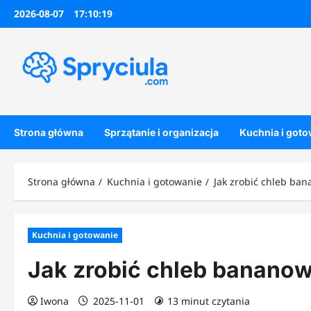
Przejdź
2026-08-07
17:10:21
do
treści
Strona główna
Sprzątanie i organizacja
Kuchnia i got
Strona główna
Kuchnia i gotowanie
Jak zrobić chleb ban
Kuchnia i gotowanie
Jak zrobić chleb bananow
Iwona
2025-11-01
13 minut czytania