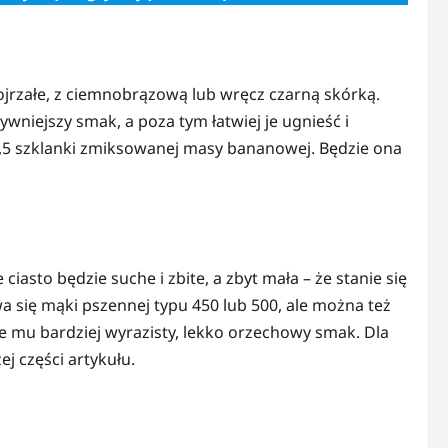
jrzałe, z ciemnobrązową lub wręcz czarną skórką.
ywniejszy smak, a poza tym łatwiej je ugnieść i
,5 szklanki zmiksowanej masy bananowej. Będzie ona
asto będzie suche i zbite, a zbyt mała – że stanie się
wa się mąki pszennej typu 450 lub 500, ale można też
e mu bardziej wyrazisty, lekko orzechowy smak. Dla
j części artykułu.