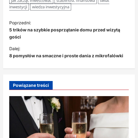
jak zacząć inwestować
stabilność finansowa
świat
inwestycji
wiedza inwestycyjna
Z
Poprzedni:
o
5 trików na szybkie posprzątanie domu przed wizytą
b
gości
a
Dalej:
8 pomysłów na smaczne i proste dania z mikrofalówki
c
z
w
p
Powiązane treści
i
s
y