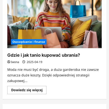
Oszczędzanie i finanse
Gdzie i jak tanio kupować ubrania?
Iwona
2025-04-19
Moda nie musi być droga, a duża garderoba nie zawsze
oznacza duże koszty. Dzięki odpowiedniej strategii
zakupowej...
Dowiedz
Dowiedz się więcej
się
więcej
o
Gdzie
i