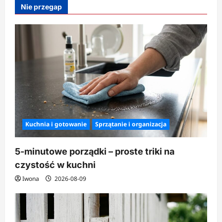
jak
Nie przegap
tanio
kupować
ubrania?
Kuchnia i gotowanie
Sprzątanie i organizacja
5-minutowe porządki – proste triki na
czystość w kuchni
Iwona
2026-08-09