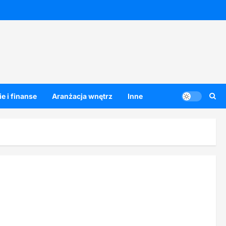
e i finanse
Aranżacja wnętrz
Inne