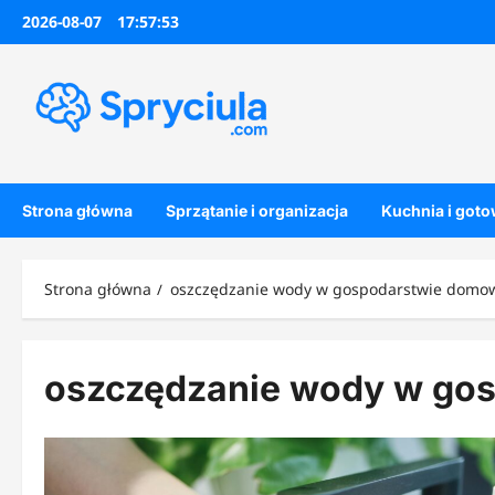
Przejdź
2026-08-07
17:57:54
do
treści
Strona główna
Sprzątanie i organizacja
Kuchnia i got
Strona główna
oszczędzanie wody w gospodarstwie dom
oszczędzanie wody w go