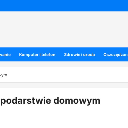
owanie
Komputer i telefon
Zdrowie i uroda
Oszczędzani
owym
spodarstwie domowym